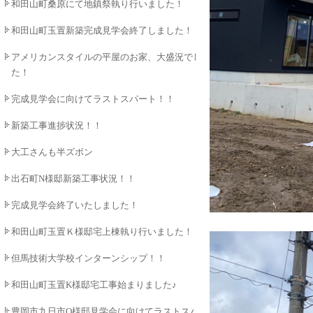
和田山町桑原にて地鎮祭執り行いました！
和田山町玉置新築完成見学会終了しました！
アメリカンスタイルの平屋のお家、大盛況でし
た！
完成見学会に向けてラストスパート！！
新築工事進捗状況！！
大工さんも半ズボン
出石町N様邸新築工事状況！！
完成見学会終了いたしました！
和田山町玉置Ｋ様邸宅上棟執り行いました！！
但馬技術大学校インターンシップ！！
和田山町玉置K様邸宅工事始まりました♪
豊岡市九日市O様邸見学会に向けてラストスパ