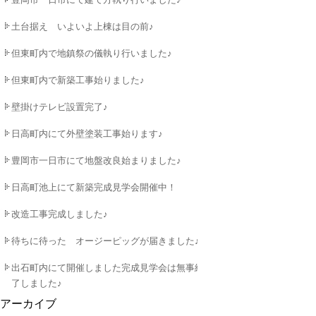
土台据え いよいよ上棟は目の前♪
但東町内で地鎮祭の儀執り行いました♪
但東町内で新築工事始りました♪
壁掛けテレビ設置完了♪
日高町内にて外壁塗装工事始ります♪
豊岡市一日市にて地盤改良始まりました♪
日高町池上にて新築完成見学会開催中！
改造工事完成しました♪
待ちに待った オージーピッグが届きました♪
出石町内にて開催しました完成見学会は無事終
了しました♪
アーカイブ