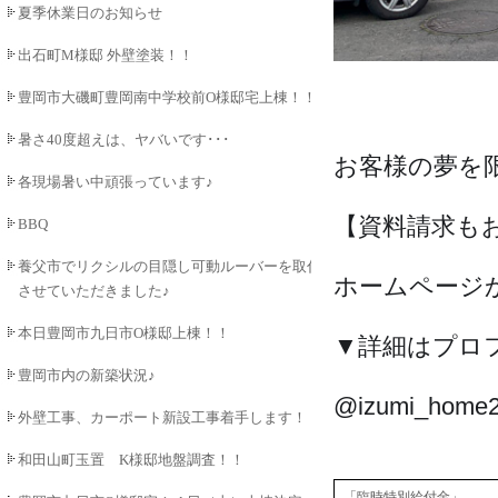
夏季休業日のお知らせ
出石町M様邸 外壁塗装！！
豊岡市大磯町豊岡南中学校前O様邸宅上棟！！
暑さ40度超えは、ヤバいです･･･
お客様の夢を
各現場暑い中頑張っています♪
【資料請求も
BBQ
養父市でリクシルの目隠し可動ルーバーを取付
ホームページ
させていただきました♪
本日豊岡市九日市O様邸上棟！！
▼詳細はプロ
豊岡市内の新築状況♪
@izumi_home
外壁工事、カーポート新設工事着手します！！
和田山町玉置 K様邸地盤調査！！
「臨時特別給付金」