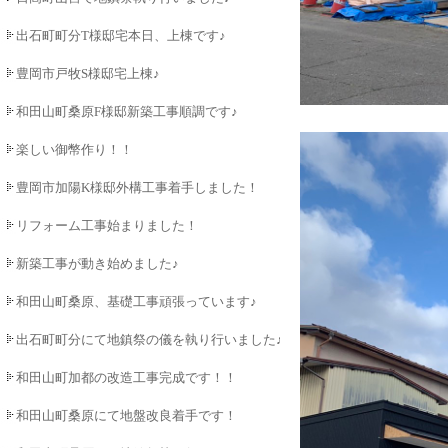
出石町町分T様邸宅本日、上棟です♪
豊岡市戸牧S様邸宅上棟♪
和田山町桑原F様邸新築工事順調です♪
楽しい御幣作り！！
豊岡市加陽K様邸外構工事着手しました！
リフォーム工事始まりました！
新築工事が動き始めました♪
和田山町桑原、基礎工事頑張っています♪
出石町町分にて地鎮祭の儀を執り行いました♪
和田山町加都の改造工事完成です！！
和田山町桑原にて地盤改良着手です！