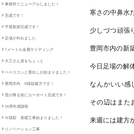
事務所リニューアルしました！
寒さの中鼻水た
完成です！
平屋新築完成です！
少しづつ頑張
足場が外れました
豊岡市内の新
7メートル金属サイディング
大工さん達をちょっと
今日足場の解
ベースコンと墨出しが始まりました！
なんかいい感
豊岡市内 N様邸建方です！
雪が降る前にカーポート完成です！
その辺はまた
30周年感謝祭
Ｎ様邸 基礎工事始まりました！
来週には建方
リノベーション工事