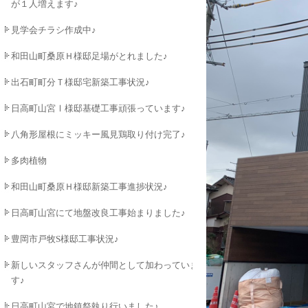
が１人増えます♪
見学会チラシ作成中♪
和田山町桑原Ｈ様邸足場がとれました♪
出石町町分Ｔ様邸宅新築工事状況♪
日高町山宮Ⅰ様邸基礎工事頑張っています♪
八角形屋根にミッキー風見鶏取り付け完了♪
多肉植物
和田山町桑原Ｈ様邸新築工事進捗状況♪
日高町山宮にて地盤改良工事始まりました♪
豊岡市戸牧S様邸工事状況♪
新しいスタッフさんが仲間として加わっていま
す♪
日高町山宮で地鎮祭執り行いました♪