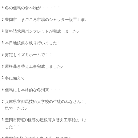
冬の但馬の食べ物が・・・！！
豊岡市 まごころ市場のシャッター設置工事♪
資料請求用パンフレットが完成しました♪
本日地鎮祭を執り行いました！
剪定もイズミホームで！！
屋根葺き替え工事完成しました♪
冬に備えて
但馬にも本格的な冬到来・・・
兵庫県立但馬技術大学校の生徒のみなさん！元
気でしたよ♪
豊岡市野垣D様邸の屋根葺き替え工事始まりま
した！！