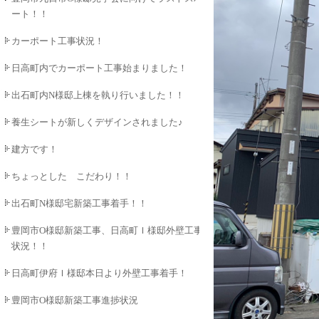
ート！！
カーポート工事状況！
日高町内でカーポート工事始まりました！
出石町内N様邸上棟を執り行いました！！
養生シートが新しくデザインされました♪
建方です！
ちょっとした こだわり！！
出石町N様邸宅新築工事着手！！
豊岡市O様邸新築工事、日高町Ｉ様邸外壁工事
状況！！
日高町伊府Ｉ様邸本日より外壁工事着手！
豊岡市O様邸新築工事進捗状況