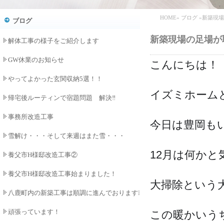
HOME
»
ブログ
»新築現
ブログ
新築現場の足場が
解体工事の様子をご紹介します
GW休業のお知らせ
こんにちは！
やってよかった玄関収納5選！！
イズミホームどひ
帰宅後ルーティンで宿題問題 解決‼
事務所改造工事
今日は豊岡も
雪解け・・・そして来週はまた雪・・・
12月は何かと
養父市H様邸改造工事②
養父市H様邸改造工事始まりました！
大掃除という
八鹿町内の新築工事は順調に進んでおります❕
頑張っています！
この暖かいう