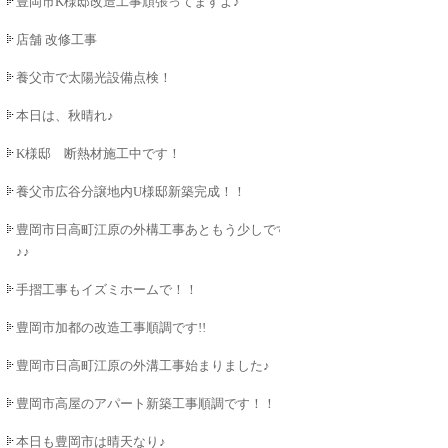
豊岡市K様邸改造工事頑張ってますよ♪
店舗 改修工事
養父市で太陽光設備点検！
本日は、秋晴れ♪
K様邸 断熱材施工中です！
養父市広谷分譲地内U様邸新築完成！！
豊岡市日高町江原の外構工事あともう少しです
♪♪
手摺工事もイズミホームで！！
豊岡市加都の改造工事順調です!!
豊岡市日高町江原の外溝工事始まりました♪
豊岡市高屋のアパート新築工事順調です！！
本日も豊岡市は晴天なり♪