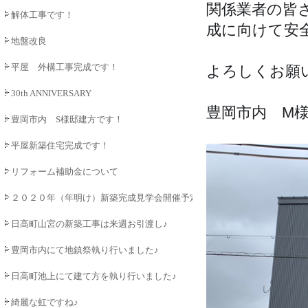
関係業者の皆
解体工事です！
成に向けて安
地盤改良
平屋 外構工事完成です！
よろしくお願
30th ANNIVERSARY
豊岡市内　M
豊岡市内 S様邸建方です！
平屋新築住宅完成です！
リフォーム補助金について
２０２０年（年明け）新築完成見学会開催予定♪
日高町山宮の新築工事は来週お引渡し♪
豊岡市内にて地鎮祭執り行いました♪
日高町池上にて建て方を執り行いました♪
綺麗な虹ですね♪