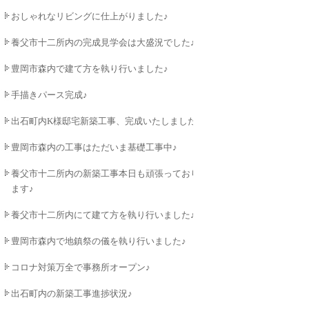
おしゃれなリビングに仕上がりました♪
養父市十二所内の完成見学会は大盛況でした♪
豊岡市森内で建て方を執り行いました♪
手描きパース完成♪
出石町内K様邸宅新築工事、完成いたしました♪
豊岡市森内の工事はただいま基礎工事中♪
養父市十二所内の新築工事本日も頑張っており
ます♪
養父市十二所内にて建て方を執り行いました♪
豊岡市森内で地鎮祭の儀を執り行いました♪
コロナ対策万全で事務所オープン♪
出石町内の新築工事進捗状況♪