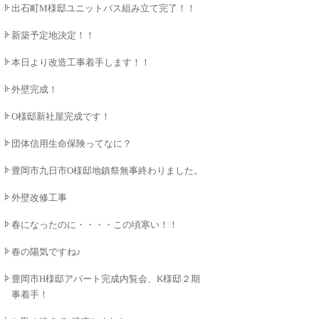
出石町M様邸ユニットバス組み立て完了！！
新築予定地決定！！
本日より改造工事着手します！！
外壁完成！
O様邸新社屋完成です！
団体信用生命保険ってなに？
豊岡市九日市O様邸地鎮祭無事終わりました。
外壁改修工事
春になったのに・・・・この頃寒い！！
春の陽気ですね♪
豊岡市H様邸アパート完成内覧会、K様邸２期工
事着手！