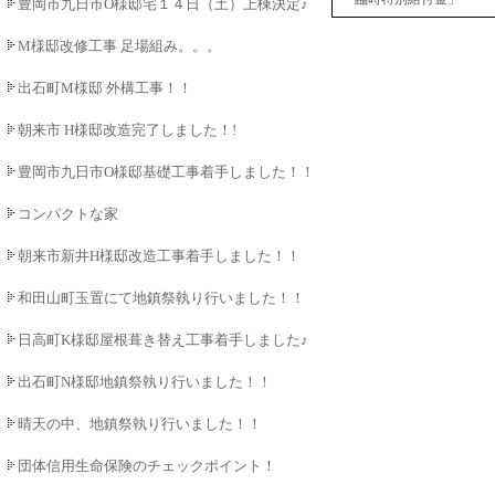
豊岡市九日市O様邸宅１４日（土）上棟決定♪♪
M様邸改修工事 足場組み。。。
出石町M様邸 外構工事！！
朝来市 H様邸改造完了しました！!
豊岡市九日市O様邸基礎工事着手しました！！
コンパクトな家
朝来市新井H様邸改造工事着手しました！！
和田山町玉置にて地鎮祭執り行いました！！
日高町K様邸屋根葺き替え工事着手しました♪
出石町N様邸地鎮祭執り行いました！！
晴天の中、地鎮祭執り行いました！！
団体信用生命保険のチェックポイント！