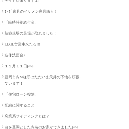
今年も頑張りますよ!!
ｵｰﾀﾞ家具のイケメン家具職人！
「臨時特別給付金」
新築現場の足場が取れました！
LIXIL営業車来たる!!!
造作洗面台♪
１１月１１日(^^♪
豊岡市内M様邸はただいま天井の下地を頑張っ
ています！
「住宅ローン控除」
配線に関すること
窯業系サイディングとは？
白を基調とした内装のお家ができました(^^♪