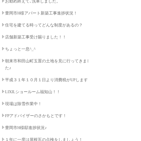
お勤め終えて､洗車しました。
豊岡市H様アパート新築工事進捗状況！
住宅を建てる時ってどんな制度があるの？
店舗新築工事受け賜りました！！
ちょっと一息^_^
朝来市和田山町玉置の土地を見に行ってきまし
た♪
平成３１年１０月１日より消費税がUPします！
LIXILショールーム福知山！！
現場は除雪作業中！
FPアドバイザーのさかもとです！
豊岡市H様邸進捗状況♪
１年に一度は屋根瓦の点検をしましょう！