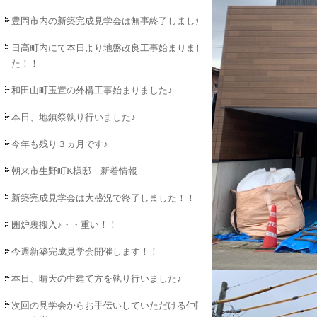
豊岡市内の新築完成見学会は無事終了しました♪
日高町内にて本日より地盤改良工事始まりまし
た！！
和田山町玉置の外構工事始まりました♪
本日、地鎮祭執り行いました♪
今年も残り３ヵ月です♪
朝来市生野町K様邸 新着情報
新築完成見学会は大盛況で終了しました！！
囲炉裏搬入♪・・重い！！
今週新築完成見学会開催します！！
本日、晴天の中建て方を執り行いました♪
次回の見学会からお手伝いしていただける仲間