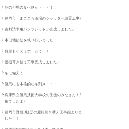
冬の但馬の食べ物が・・・！！
豊岡市 まごころ市場のシャッター設置工事♪
資料請求用パンフレットが完成しました♪
本日地鎮祭を執り行いました！
剪定もイズミホームで！！
屋根葺き替え工事完成しました♪
冬に備えて
但馬にも本格的な冬到来・・・
兵庫県立但馬技術大学校の生徒のみなさん！元
気でしたよ♪
豊岡市野垣D様邸の屋根葺き替え工事始まりま
した！！