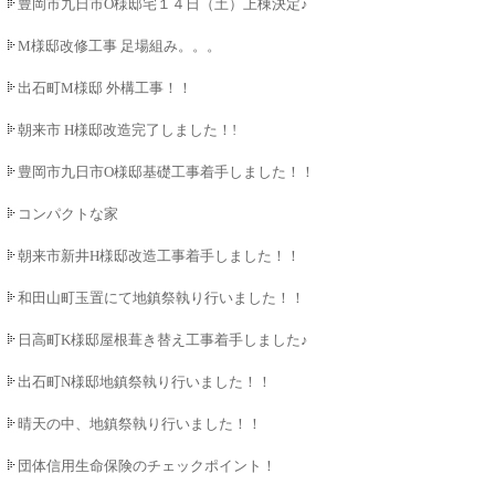
豊岡市九日市O様邸宅１４日（土）上棟決定♪♪
M様邸改修工事 足場組み。。。
出石町M様邸 外構工事！！
朝来市 H様邸改造完了しました！!
豊岡市九日市O様邸基礎工事着手しました！！
コンパクトな家
朝来市新井H様邸改造工事着手しました！！
和田山町玉置にて地鎮祭執り行いました！！
日高町K様邸屋根葺き替え工事着手しました♪
出石町N様邸地鎮祭執り行いました！！
晴天の中、地鎮祭執り行いました！！
団体信用生命保険のチェックポイント！