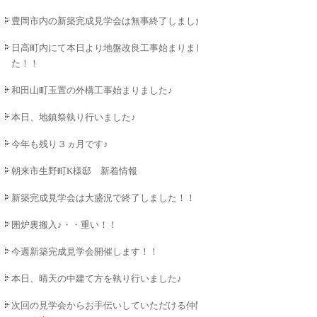
豊岡市内の新築完成見学会は無事終了しました♪
日高町内にて本日より地盤改良工事始まりまし
た！！
和田山町玉置の外構工事始まりました♪
本日、地鎮祭執り行いました♪
今年も残り３ヵ月です♪
朝来市生野町K様邸 新着情報
新築完成見学会は大盛況で終了しました！！
囲炉裏搬入♪・・重い！！
今週新築完成見学会開催します！！
本日、晴天の中建て方を執り行いました♪
次回の見学会からお手伝いしていただける仲間