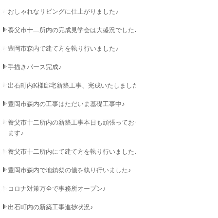
おしゃれなリビングに仕上がりました♪
養父市十二所内の完成見学会は大盛況でした♪
豊岡市森内で建て方を執り行いました♪
手描きパース完成♪
出石町内K様邸宅新築工事、完成いたしました♪
豊岡市森内の工事はただいま基礎工事中♪
養父市十二所内の新築工事本日も頑張っており
ます♪
養父市十二所内にて建て方を執り行いました♪
豊岡市森内で地鎮祭の儀を執り行いました♪
コロナ対策万全で事務所オープン♪
出石町内の新築工事進捗状況♪