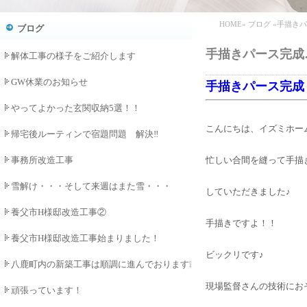
HOME
»
ブログ
»手描きパ
ブログ
手描きパース完成
解体工事の様子をご紹介します
GW休業のお知らせ
手描きパース完成
やってよかった玄関収納5選！！
こんにちは、イズミホー
帰宅後ルーティンで宿題問題 解決‼
事務所改造工事
忙しい合間を縫って手描
雪解け・・・そして来週はまた雪・・・
していただきました♪
養父市H様邸改造工事②
手描きですよ！！
養父市H様邸改造工事始まりました！
ビックリです♪
八鹿町内の新築工事は順調に進んでおります❕
現場監督さんの技術にお
頑張っています！