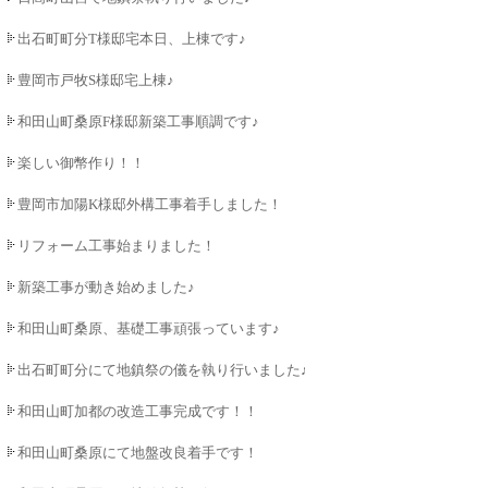
出石町町分T様邸宅本日、上棟です♪
豊岡市戸牧S様邸宅上棟♪
和田山町桑原F様邸新築工事順調です♪
楽しい御幣作り！！
豊岡市加陽K様邸外構工事着手しました！
リフォーム工事始まりました！
新築工事が動き始めました♪
和田山町桑原、基礎工事頑張っています♪
出石町町分にて地鎮祭の儀を執り行いました♪
和田山町加都の改造工事完成です！！
和田山町桑原にて地盤改良着手です！