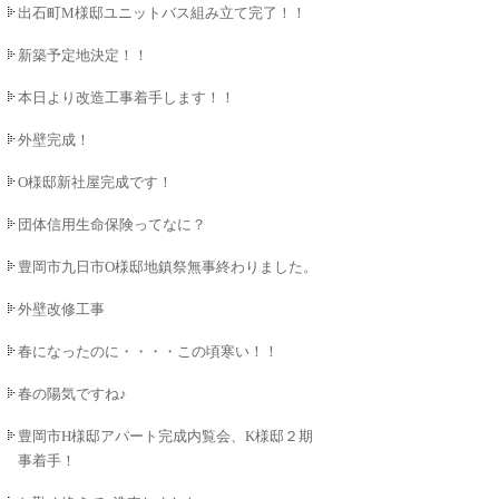
出石町M様邸ユニットバス組み立て完了！！
新築予定地決定！！
本日より改造工事着手します！！
外壁完成！
O様邸新社屋完成です！
団体信用生命保険ってなに？
豊岡市九日市O様邸地鎮祭無事終わりました。
外壁改修工事
春になったのに・・・・この頃寒い！！
春の陽気ですね♪
豊岡市H様邸アパート完成内覧会、K様邸２期工
事着手！