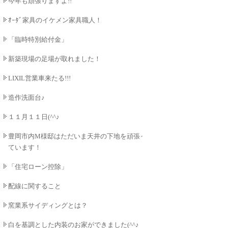
今年も頑張りますよ!!
ｵｰﾀﾞ家具のイケメン家具職人！
「臨時特別給付金」
新築現場の足場が取れました！
LIXIL営業車来たる!!!
造作洗面台♪
１１月１１日(^^♪
豊岡市内M様邸はただいま天井の下地を頑張っ
ています！
「住宅ローン控除」
配線に関すること
窯業系サイディングとは？
白を基調とした内装のお家ができました(^^♪