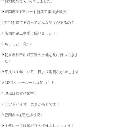
お勤め終えて､洗車しました。
豊岡市H様アパート新築工事進捗状況！
住宅を建てる時ってどんな制度があるの？
店舗新築工事受け賜りました！！
ちょっと一息^_^
朝来市和田山町玉置の土地を見に行ってきまし
た♪
平成３１年１０月１日より消費税がUPします！
LIXILショールーム福知山！！
現場は除雪作業中！
FPアドバイザーのさかもとです！
豊岡市H様邸進捗状況♪
１年に一度は屋根瓦の点検をしましょう！