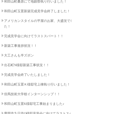
和田山町桑原にて地鎮祭執り行いました！
和田山町玉置新築完成見学会終了しました！
アメリカンスタイルの平屋のお家、大盛況でし
た！
完成見学会に向けてラストスパート！！
新築工事進捗状況！！
大工さんも半ズボン
出石町N様邸新築工事状況！！
完成見学会終了いたしました！
和田山町玉置Ｋ様邸宅上棟執り行いました！！
但馬技術大学校インターンシップ！！
和田山町玉置K様邸宅工事始まりました♪
豊岡市九日市O様邸見学会に向けてラストスパ