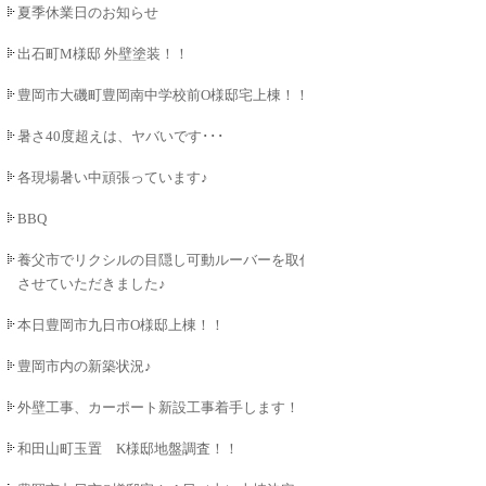
夏季休業日のお知らせ
出石町M様邸 外壁塗装！！
豊岡市大磯町豊岡南中学校前O様邸宅上棟！！
暑さ40度超えは、ヤバいです･･･
各現場暑い中頑張っています♪
BBQ
養父市でリクシルの目隠し可動ルーバーを取付
させていただきました♪
本日豊岡市九日市O様邸上棟！！
豊岡市内の新築状況♪
外壁工事、カーポート新設工事着手します！！
和田山町玉置 K様邸地盤調査！！