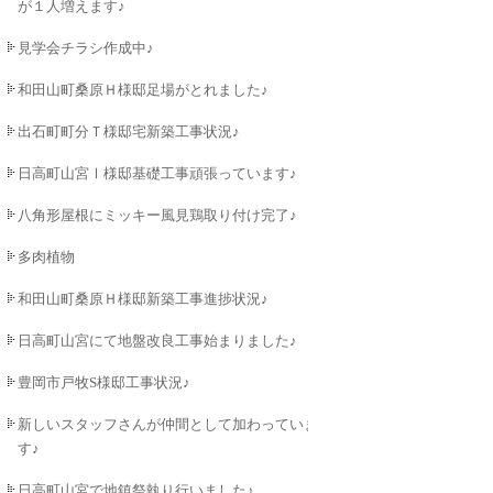
が１人増えます♪
見学会チラシ作成中♪
和田山町桑原Ｈ様邸足場がとれました♪
出石町町分Ｔ様邸宅新築工事状況♪
日高町山宮Ⅰ様邸基礎工事頑張っています♪
八角形屋根にミッキー風見鶏取り付け完了♪
多肉植物
和田山町桑原Ｈ様邸新築工事進捗状況♪
日高町山宮にて地盤改良工事始まりました♪
豊岡市戸牧S様邸工事状況♪
新しいスタッフさんが仲間として加わっていま
す♪
日高町山宮で地鎮祭執り行いました♪