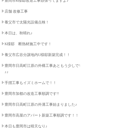
豊岡市K様邸改造工事頑張ってますよ♪
店舗 改修工事
養父市で太陽光設備点検！
本日は、秋晴れ♪
K様邸 断熱材施工中です！
養父市広谷分譲地内U様邸新築完成！！
豊岡市日高町江原の外構工事あともう少しです
♪♪
手摺工事もイズミホームで！！
豊岡市加都の改造工事順調です!!
豊岡市日高町江原の外溝工事始まりました♪
豊岡市高屋のアパート新築工事順調です！！
本日も豊岡市は晴天なり♪