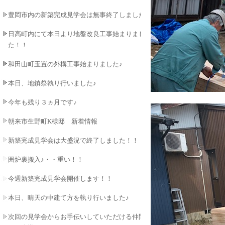
豊岡市内の新築完成見学会は無事終了しました♪
日高町内にて本日より地盤改良工事始まりまし
た！！
和田山町玉置の外構工事始まりました♪
本日、地鎮祭執り行いました♪
今年も残り３ヵ月です♪
朝来市生野町K様邸 新着情報
新築完成見学会は大盛況で終了しました！！
囲炉裏搬入♪・・重い！！
今週新築完成見学会開催します！！
本日、晴天の中建て方を執り行いました♪
次回の見学会からお手伝いしていただける仲間