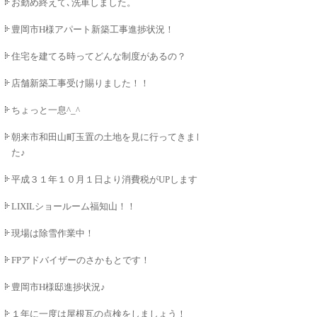
お勤め終えて､洗車しました。
豊岡市H様アパート新築工事進捗状況！
住宅を建てる時ってどんな制度があるの？
店舗新築工事受け賜りました！！
ちょっと一息^_^
朝来市和田山町玉置の土地を見に行ってきまし
た♪
平成３１年１０月１日より消費税がUPします！
LIXILショールーム福知山！！
現場は除雪作業中！
FPアドバイザーのさかもとです！
豊岡市H様邸進捗状況♪
１年に一度は屋根瓦の点検をしましょう！