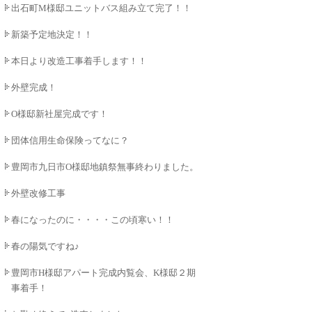
出石町M様邸ユニットバス組み立て完了！！
新築予定地決定！！
本日より改造工事着手します！！
外壁完成！
O様邸新社屋完成です！
団体信用生命保険ってなに？
豊岡市九日市O様邸地鎮祭無事終わりました。
外壁改修工事
春になったのに・・・・この頃寒い！！
春の陽気ですね♪
豊岡市H様邸アパート完成内覧会、K様邸２期工
事着手！