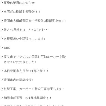
夏季休業日のお知らせ
出石町M様邸 外壁塗装！！
豊岡市大磯町豊岡南中学校前O様邸宅上棟！！
暑さ40度超えは、ヤバいです･･･
各現場暑い中頑張っています♪
BBQ
養父市でリクシルの目隠し可動ルーバーを取付
させていただきました♪
本日豊岡市九日市O様邸上棟！！
豊岡市内の新築状況♪
外壁工事、カーポート新設工事着手します！！
和田山町玉置 K様邸地盤調査！！