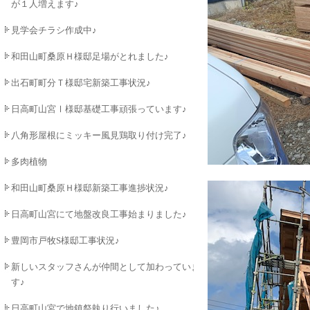
が１人増えます♪
見学会チラシ作成中♪
和田山町桑原Ｈ様邸足場がとれました♪
出石町町分Ｔ様邸宅新築工事状況♪
日高町山宮Ⅰ様邸基礎工事頑張っています♪
八角形屋根にミッキー風見鶏取り付け完了♪
多肉植物
和田山町桑原Ｈ様邸新築工事進捗状況♪
日高町山宮にて地盤改良工事始まりました♪
豊岡市戸牧S様邸工事状況♪
新しいスタッフさんが仲間として加わっていま
す♪
日高町山宮で地鎮祭執り行いました♪