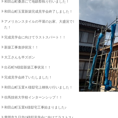
和田山町桑原にて地鎮祭執り行いました！
和田山町玉置新築完成見学会終了しました！
アメリカンスタイルの平屋のお家、大盛況でし
た！
完成見学会に向けてラストスパート！！
新築工事進捗状況！！
大工さんも半ズボン
出石町N様邸新築工事状況！！
完成見学会終了いたしました！
和田山町玉置Ｋ様邸宅上棟執り行いました！！
但馬技術大学校インターンシップ！！
和田山町玉置K様邸宅工事始まりました♪
豊岡市九日市O様邸見学会に向けてラストスパ