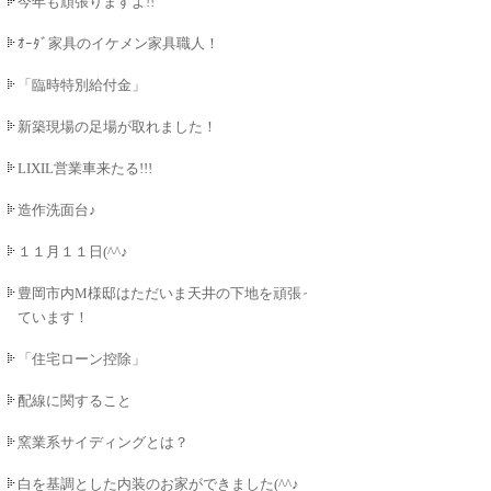
今年も頑張りますよ!!
ｵｰﾀﾞ家具のイケメン家具職人！
「臨時特別給付金」
新築現場の足場が取れました！
LIXIL営業車来たる!!!
造作洗面台♪
１１月１１日(^^♪
豊岡市内M様邸はただいま天井の下地を頑張っ
ています！
「住宅ローン控除」
配線に関すること
窯業系サイディングとは？
白を基調とした内装のお家ができました(^^♪