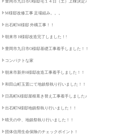
豊岡市九日市O様邸宅１４日（土）上棟決定♪♪
M様邸改修工事 足場組み。。。
出石町M様邸 外構工事！！
朝来市 H様邸改造完了しました！!
豊岡市九日市O様邸基礎工事着手しました！！
コンパクトな家
朝来市新井H様邸改造工事着手しました！！
和田山町玉置にて地鎮祭執り行いました！！
日高町K様邸屋根葺き替え工事着手しました♪
出石町N様邸地鎮祭執り行いました！！
晴天の中、地鎮祭執り行いました！！
団体信用生命保険のチェックポイント！