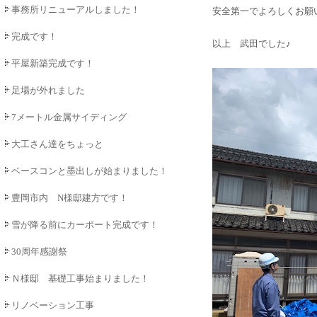
事務所リニューアルしました！
安全第一でよろしくお願
完成です！
以上 武田でした♪
平屋新築完成です！
足場が外れました
7メートル金属サイディング
大工さん達をちょっと
ベースコンと墨出しが始まりました！
豊岡市内 N様邸建方です！
雪が降る前にカーポート完成です！
30周年感謝祭
Ｎ様邸 基礎工事始まりました！
リノベーション工事