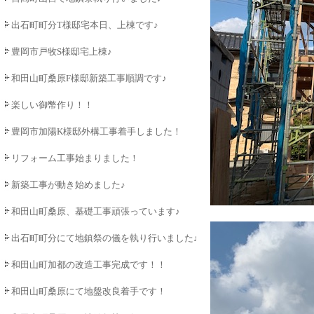
出石町町分T様邸宅本日、上棟です♪
豊岡市戸牧S様邸宅上棟♪
和田山町桑原F様邸新築工事順調です♪
楽しい御幣作り！！
豊岡市加陽K様邸外構工事着手しました！
リフォーム工事始まりました！
新築工事が動き始めました♪
和田山町桑原、基礎工事頑張っています♪
出石町町分にて地鎮祭の儀を執り行いました♪
和田山町加都の改造工事完成です！！
和田山町桑原にて地盤改良着手です！