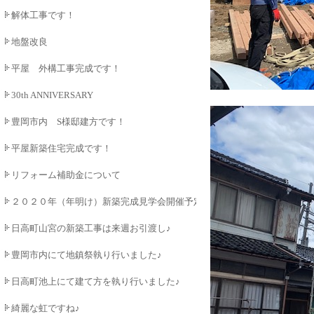
解体工事です！
地盤改良
平屋 外構工事完成です！
30th ANNIVERSARY
豊岡市内 S様邸建方です！
平屋新築住宅完成です！
リフォーム補助金について
２０２０年（年明け）新築完成見学会開催予定♪
日高町山宮の新築工事は来週お引渡し♪
豊岡市内にて地鎮祭執り行いました♪
日高町池上にて建て方を執り行いました♪
綺麗な虹ですね♪