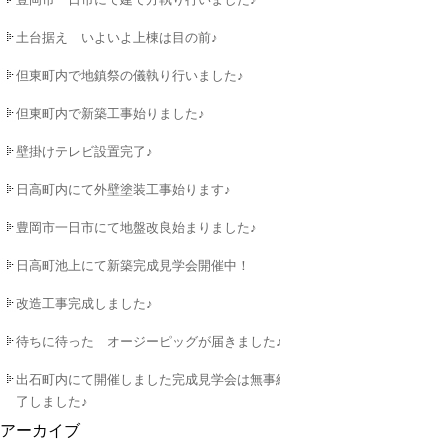
土台据え いよいよ上棟は目の前♪
但東町内で地鎮祭の儀執り行いました♪
但東町内で新築工事始りました♪
壁掛けテレビ設置完了♪
日高町内にて外壁塗装工事始ります♪
豊岡市一日市にて地盤改良始まりました♪
日高町池上にて新築完成見学会開催中！
改造工事完成しました♪
待ちに待った オージーピッグが届きました♪
出石町内にて開催しました完成見学会は無事終
了しました♪
アーカイブ