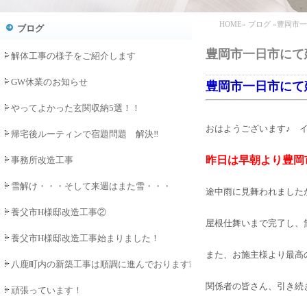
HOME
»
ブログ
»豊岡市
ブログ
豊岡市一日市にて
解体工事の様子をご紹介します
GW休業のお知らせ
豊岡市一日市にて
やってよかった玄関収納5選！！
おはようございます♪ 
帰宅後ルーティンで宿題問題 解決‼
昨日は早朝より豊岡
事務所改造工事
雪解け・・・そして来週はまた雪・・・
途中雨に見舞われました
養父市H様邸改造工事②
屋根仕舞いまで完了し、
養父市H様邸改造工事始まりました！
また、お施主様より最高
八鹿町内の新築工事は順調に進んでおります❕
関係者の皆さん、引き続
頑張っています！