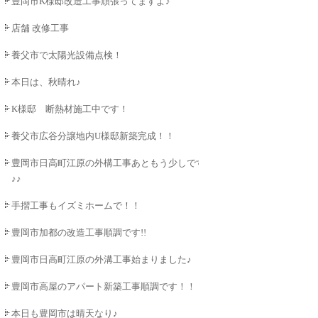
豊岡市K様邸改造工事頑張ってますよ♪
店舗 改修工事
養父市で太陽光設備点検！
本日は、秋晴れ♪
K様邸 断熱材施工中です！
養父市広谷分譲地内U様邸新築完成！！
豊岡市日高町江原の外構工事あともう少しです
♪♪
手摺工事もイズミホームで！！
豊岡市加都の改造工事順調です!!
豊岡市日高町江原の外溝工事始まりました♪
豊岡市高屋のアパート新築工事順調です！！
本日も豊岡市は晴天なり♪