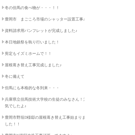
冬の但馬の食べ物が・・・！！
豊岡市 まごころ市場のシャッター設置工事♪
資料請求用パンフレットが完成しました♪
本日地鎮祭を執り行いました！
剪定もイズミホームで！！
屋根葺き替え工事完成しました♪
冬に備えて
但馬にも本格的な冬到来・・・
兵庫県立但馬技術大学校の生徒のみなさん！元
気でしたよ♪
豊岡市野垣D様邸の屋根葺き替え工事始まりま
した！！