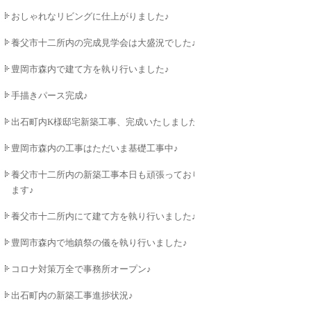
おしゃれなリビングに仕上がりました♪
養父市十二所内の完成見学会は大盛況でした♪
豊岡市森内で建て方を執り行いました♪
手描きパース完成♪
出石町内K様邸宅新築工事、完成いたしました♪
豊岡市森内の工事はただいま基礎工事中♪
養父市十二所内の新築工事本日も頑張っており
ます♪
養父市十二所内にて建て方を執り行いました♪
豊岡市森内で地鎮祭の儀を執り行いました♪
コロナ対策万全で事務所オープン♪
出石町内の新築工事進捗状況♪