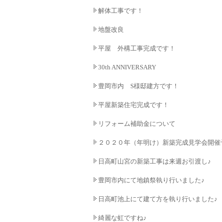
解体工事です！
地盤改良
平屋 外構工事完成です！
30th ANNIVERSARY
豊岡市内 S様邸建方です！
平屋新築住宅完成です！
リフォーム補助金について
２０２０年（年明け）新築完成見学会開催
日高町山宮の新築工事は来週お引渡し♪
豊岡市内にて地鎮祭執り行いました♪
日高町池上にて建て方を執り行いました♪
綺麗な虹ですね♪