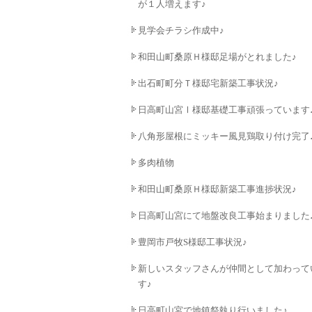
が１人増えます♪
見学会チラシ作成中♪
和田山町桑原Ｈ様邸足場がとれました♪
出石町町分Ｔ様邸宅新築工事状況♪
日高町山宮Ⅰ様邸基礎工事頑張っています
八角形屋根にミッキー風見鶏取り付け完了
多肉植物
和田山町桑原Ｈ様邸新築工事進捗状況♪
日高町山宮にて地盤改良工事始まりました
豊岡市戸牧S様邸工事状況♪
新しいスタッフさんが仲間として加わって
す♪
日高町山宮で地鎮祭執り行いました♪