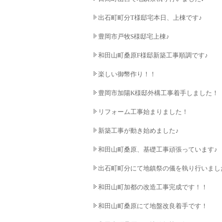
出石町町分T様邸宅本日、上棟です♪
豊岡市戸牧S様邸宅上棟♪
和田山町桑原F様邸新築工事順調です♪
楽しい御幣作り！！
豊岡市加陽K様邸外構工事着手しました！
リフォーム工事始まりました！
新築工事が動き始めました♪
和田山町桑原、基礎工事頑張っています♪
出石町町分にて地鎮祭の儀を執り行いまし
和田山町加都の改造工事完成です！！
和田山町桑原にて地盤改良着手です！