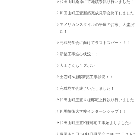
和田山町桑原にて地鎮祭執り行いました！
和田山町玉置新築完成見学会終了しました
アメリカンスタイルの平屋のお家、大盛況
た！
完成見学会に向けてラストスパート！！
新築工事進捗状況！！
大工さんも半ズボン
出石町N様邸新築工事状況！！
完成見学会終了いたしました！
和田山町玉置Ｋ様邸宅上棟執り行いました
但馬技術大学校インターンシップ！！
和田山町玉置K様邸宅工事始まりました♪
豊岡市九日市O様邸見学会に向けてラスト