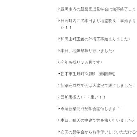
豊岡市内の新築完成見学会は無事終了しま
日高町内にて本日より地盤改良工事始まり
た！！
和田山町玉置の外構工事始まりました♪
本日、地鎮祭執り行いました♪
今年も残り３ヵ月です♪
朝来市生野町K様邸 新着情報
新築完成見学会は大盛況で終了しました！
囲炉裏搬入♪・・重い！！
今週新築完成見学会開催します！！
本日、晴天の中建て方を執り行いました♪
次回の見学会からお手伝いしていただける