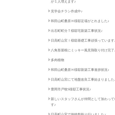
が１人増えます♪
見学会チラシ作成中♪
和田山町桑原Ｈ様邸足場がとれました♪
出石町町分Ｔ様邸宅新築工事状況♪
日高町山宮Ⅰ様邸基礎工事頑張っています
八角形屋根にミッキー風見鶏取り付け完了
多肉植物
和田山町桑原Ｈ様邸新築工事進捗状況♪
日高町山宮にて地盤改良工事始まりました
豊岡市戸牧S様邸工事状況♪
新しいスタッフさんが仲間として加わって
す♪
日高町山宮で地鎮祭執り行いました♪