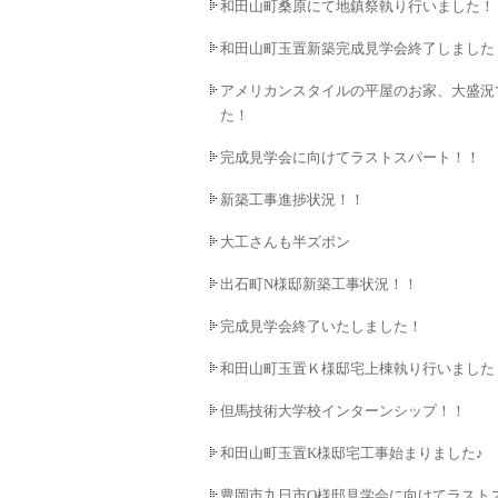
和田山町桑原にて地鎮祭執り行いました！
和田山町玉置新築完成見学会終了しました
アメリカンスタイルの平屋のお家、大盛況
た！
完成見学会に向けてラストスパート！！
新築工事進捗状況！！
大工さんも半ズボン
出石町N様邸新築工事状況！！
完成見学会終了いたしました！
和田山町玉置Ｋ様邸宅上棟執り行いました
但馬技術大学校インターンシップ！！
和田山町玉置K様邸宅工事始まりました♪
豊岡市九日市O様邸見学会に向けてラスト