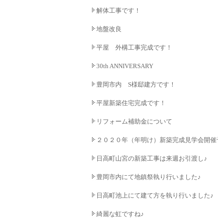
解体工事です！
地盤改良
平屋 外構工事完成です！
30th ANNIVERSARY
豊岡市内 S様邸建方です！
平屋新築住宅完成です！
リフォーム補助金について
２０２０年（年明け）新築完成見学会開催
日高町山宮の新築工事は来週お引渡し♪
豊岡市内にて地鎮祭執り行いました♪
日高町池上にて建て方を執り行いました♪
綺麗な虹ですね♪