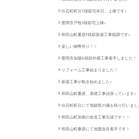
出石町町分T様邸宅本日、上棟です♪
豊岡市戸牧S様邸宅上棟♪
和田山町桑原F様邸新築工事順調です♪
楽しい御幣作り！！
豊岡市加陽K様邸外構工事着手しました！
リフォーム工事始まりました！
新築工事が動き始めました♪
和田山町桑原、基礎工事頑張っています♪
出石町町分にて地鎮祭の儀を執り行いまし
和田山町加都の改造工事完成です！！
和田山町桑原にて地盤改良着手です！