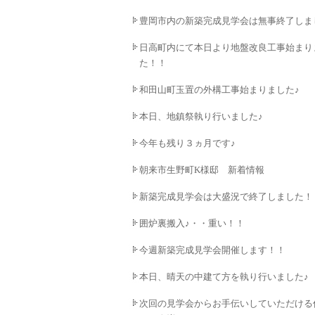
豊岡市内の新築完成見学会は無事終了しま
日高町内にて本日より地盤改良工事始まり
た！！
和田山町玉置の外構工事始まりました♪
本日、地鎮祭執り行いました♪
今年も残り３ヵ月です♪
朝来市生野町K様邸 新着情報
新築完成見学会は大盛況で終了しました！
囲炉裏搬入♪・・重い！！
今週新築完成見学会開催します！！
本日、晴天の中建て方を執り行いました♪
次回の見学会からお手伝いしていただける