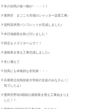
冬の但馬の食べ物が・・・！！
豊岡市 まごころ市場のシャッター設置工事♪
資料請求用パンフレットが完成しました♪
本日地鎮祭を執り行いました！
剪定もイズミホームで！！
屋根葺き替え工事完成しました♪
冬に備えて
但馬にも本格的な冬到来・・・
兵庫県立但馬技術大学校の生徒のみなさん！元
気でしたよ♪
豊岡市野垣D様邸の屋根葺き替え工事始まりま
した！！