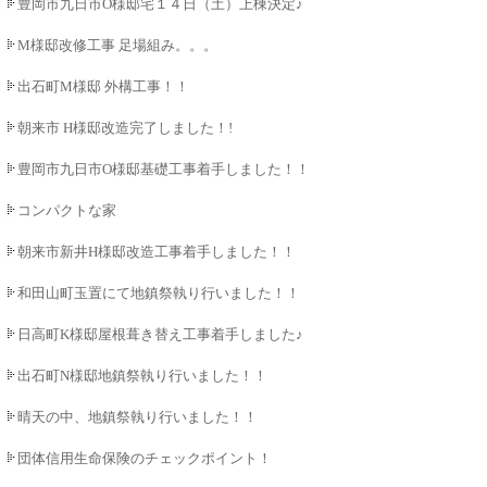
豊岡市九日市O様邸宅１４日（土）上棟決定♪♪
M様邸改修工事 足場組み。。。
出石町M様邸 外構工事！！
朝来市 H様邸改造完了しました！!
豊岡市九日市O様邸基礎工事着手しました！！
コンパクトな家
朝来市新井H様邸改造工事着手しました！！
和田山町玉置にて地鎮祭執り行いました！！
日高町K様邸屋根葺き替え工事着手しました♪
出石町N様邸地鎮祭執り行いました！！
晴天の中、地鎮祭執り行いました！！
団体信用生命保険のチェックポイント！