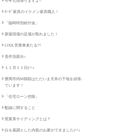
今年も頑張りますよ!!
ｵｰﾀﾞ家具のイケメン家具職人！
「臨時特別給付金」
新築現場の足場が取れました！
LIXIL営業車来たる!!!
造作洗面台♪
１１月１１日(^^♪
豊岡市内M様邸はただいま天井の下地を頑張っ
ています！
「住宅ローン控除」
配線に関すること
窯業系サイディングとは？
白を基調とした内装のお家ができました(^^♪