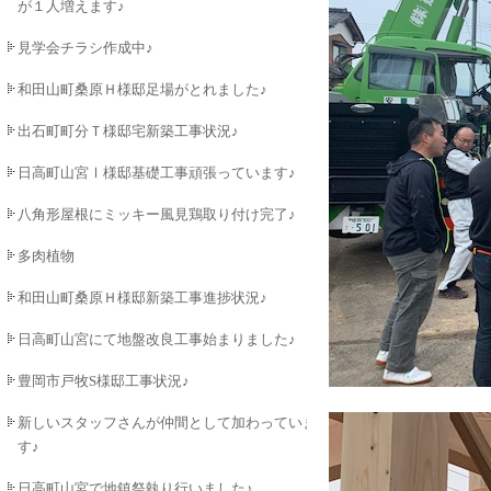
が１人増えます♪
見学会チラシ作成中♪
和田山町桑原Ｈ様邸足場がとれました♪
出石町町分Ｔ様邸宅新築工事状況♪
日高町山宮Ⅰ様邸基礎工事頑張っています♪
八角形屋根にミッキー風見鶏取り付け完了♪
多肉植物
和田山町桑原Ｈ様邸新築工事進捗状況♪
日高町山宮にて地盤改良工事始まりました♪
豊岡市戸牧S様邸工事状況♪
新しいスタッフさんが仲間として加わっていま
す♪
日高町山宮で地鎮祭執り行いました♪