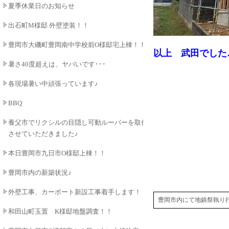
夏季休業日のお知らせ
出石町M様邸 外壁塗装！！
豊岡市大磯町豊岡南中学校前O様邸宅上棟！！
以上 武田でした
暑さ40度超えは、ヤバいです･･･
各現場暑い中頑張っています♪
BBQ
養父市でリクシルの目隠し可動ルーバーを取付
させていただきました♪
本日豊岡市九日市O様邸上棟！！
豊岡市内の新築状況♪
外壁工事、カーポート新設工事着手します！！
豊岡市内にて地鎮祭執り
和田山町玉置 K様邸地盤調査！！