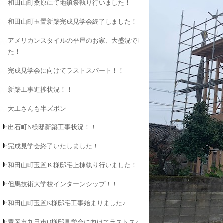
和田山町桑原にて地鎮祭執り行いました！
和田山町玉置新築完成見学会終了しました！
アメリカンスタイルの平屋のお家、大盛況でし
た！
完成見学会に向けてラストスパート！！
新築工事進捗状況！！
大工さんも半ズボン
出石町N様邸新築工事状況！！
完成見学会終了いたしました！
和田山町玉置Ｋ様邸宅上棟執り行いました！！
但馬技術大学校インターンシップ！！
和田山町玉置K様邸宅工事始まりました♪
豊岡市九日市O様邸見学会に向けてラストスパ