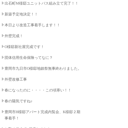
出石町M様邸ユニットバス組み立て完了！！
新築予定地決定！！
本日より改造工事着手します！！
外壁完成！
O様邸新社屋完成です！
団体信用生命保険ってなに？
豊岡市九日市O様邸地鎮祭無事終わりました。
外壁改修工事
春になったのに・・・・この頃寒い！！
春の陽気ですね♪
豊岡市H様邸アパート完成内覧会、K様邸２期工
事着手！