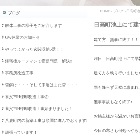
HOME
»
ブログ
»日高町
ブログ
日高町池上にて建
解体工事の様子をご紹介します
GW休業のお知らせ
建て方、無事に終了！！
やってよかった玄関収納5選！！
昨日、日高町池上にて早
帰宅後ルーティンで宿題問題 解決‼
事務所改造工事
建て方を執り行いました
雪解け・・・そして来週はまた雪・・・
雨も降らず天候に恵まれ
養父市H様邸改造工事②
無事事故もなく終了♪
養父市H様邸改造工事始まりました！
お施主様から温かいお言
八鹿町内の新築工事は順調に進んでおります❕
今日の寒さも何処へやら
頑張っています！