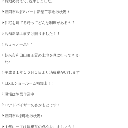
お勤め終えて､洗車しました。
豊岡市H様アパート新築工事進捗状況！
住宅を建てる時ってどんな制度があるの？
店舗新築工事受け賜りました！！
ちょっと一息^_^
朝来市和田山町玉置の土地を見に行ってきまし
た♪
平成３１年１０月１日より消費税がUPします！
LIXILショールーム福知山！！
現場は除雪作業中！
FPアドバイザーのさかもとです！
豊岡市H様邸進捗状況♪
１年に一度は屋根瓦の点検をしましょう！