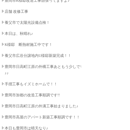
豊岡市K様邸改造工事頑張ってますよ♪
店舗 改修工事
養父市で太陽光設備点検！
本日は、秋晴れ♪
K様邸 断熱材施工中です！
養父市広谷分譲地内U様邸新築完成！！
豊岡市日高町江原の外構工事あともう少しです
♪♪
手摺工事もイズミホームで！！
豊岡市加都の改造工事順調です!!
豊岡市日高町江原の外溝工事始まりました♪
豊岡市高屋のアパート新築工事順調です！！
本日も豊岡市は晴天なり♪