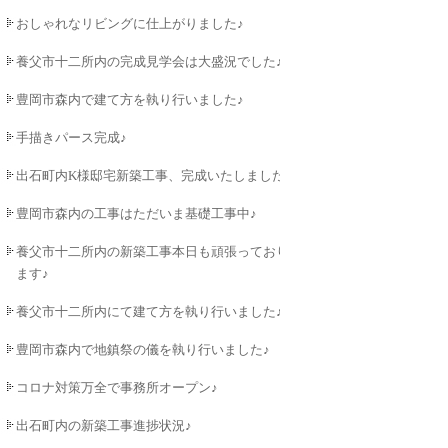
おしゃれなリビングに仕上がりました♪
養父市十二所内の完成見学会は大盛況でした♪
豊岡市森内で建て方を執り行いました♪
手描きパース完成♪
出石町内K様邸宅新築工事、完成いたしました♪
豊岡市森内の工事はただいま基礎工事中♪
養父市十二所内の新築工事本日も頑張っており
ます♪
養父市十二所内にて建て方を執り行いました♪
豊岡市森内で地鎮祭の儀を執り行いました♪
コロナ対策万全で事務所オープン♪
出石町内の新築工事進捗状況♪