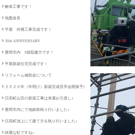
解体工事です！
地盤改良
平屋 外構工事完成です！
30th ANNIVERSARY
豊岡市内 S様邸建方です！
平屋新築住宅完成です！
リフォーム補助金について
２０２０年（年明け）新築完成見学会開催予定♪
日高町山宮の新築工事は来週お引渡し♪
豊岡市内にて地鎮祭執り行いました♪
日高町池上にて建て方を執り行いました♪
綺麗な虹ですね♪