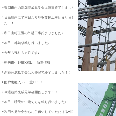
豊岡市内の新築完成見学会は無事終了しました♪
日高町内にて本日より地盤改良工事始まりまし
た！！
和田山町玉置の外構工事始まりました♪
本日、地鎮祭執り行いました♪
今年も残り３ヵ月です♪
朝来市生野町K様邸 新着情報
新築完成見学会は大盛況で終了しました！！
囲炉裏搬入♪・・重い！！
今週新築完成見学会開催します！！
本日、晴天の中建て方を執り行いました♪
次回の見学会からお手伝いしていただける仲間