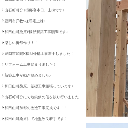
出石町町分T様邸宅本日、上棟です♪
豊岡市戸牧S様邸宅上棟♪
和田山町桑原F様邸新築工事順調です♪
楽しい御幣作り！！
豊岡市加陽K様邸外構工事着手しました！
リフォーム工事始まりました！
新築工事が動き始めました♪
和田山町桑原、基礎工事頑張っています♪
出石町町分にて地鎮祭の儀を執り行いました♪
和田山町加都の改造工事完成です！！
和田山町桑原にて地盤改良着手です！