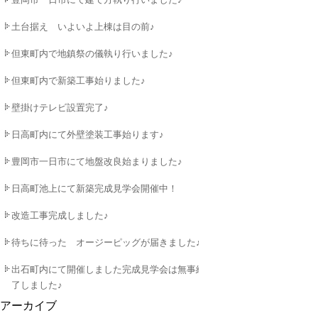
土台据え いよいよ上棟は目の前♪
但東町内で地鎮祭の儀執り行いました♪
但東町内で新築工事始りました♪
壁掛けテレビ設置完了♪
日高町内にて外壁塗装工事始ります♪
豊岡市一日市にて地盤改良始まりました♪
日高町池上にて新築完成見学会開催中！
改造工事完成しました♪
待ちに待った オージーピッグが届きました♪
出石町内にて開催しました完成見学会は無事終
了しました♪
アーカイブ